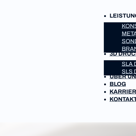
LEISTU
KONS
META
SON
BRA
3D DRUC
SLA 
SLS 
ÜBER U
BLOG
KARRIE
KONTAK