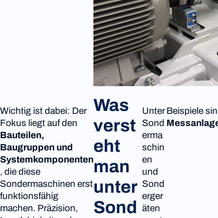
Was
Wichtig ist dabei: Der
Unter
Beispiele si
verst
Fokus liegt auf den
Sond
Messanlag
Bauteilen,
erma
eht
Baugruppen und
schin
Systemkomponenten
en
man
, die diese
und
unter
Sondermaschinen erst
Sond
funktionsfähig
erger
Sond
machen. Präzision,
äten