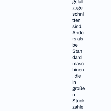
gsfall
zuge
schni
tten
sind.
Ande
rs als
bei
Stan
dard
masc
hinen
, die
in
große
n
Stück
zahle