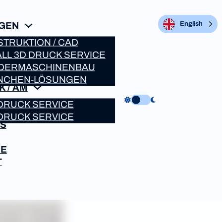
NGEN
English
TRUKTION / CAD
LL 3D DRUCK SERVICE
DERMASCHINENBAU
NCHEN-LÖSUNGEN
K / AM
DRUCK SERVICE
DRUCK SERVICE
NS
RE
T