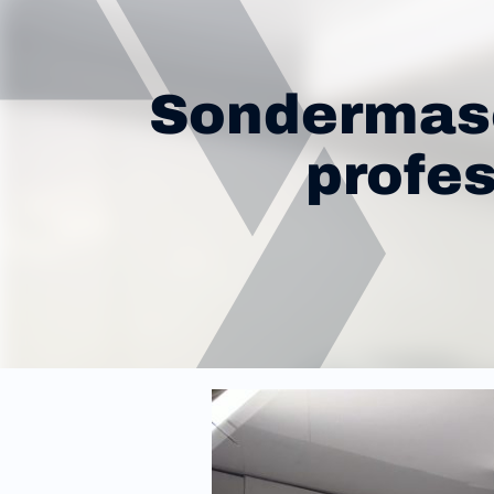
Sondermasc
profe