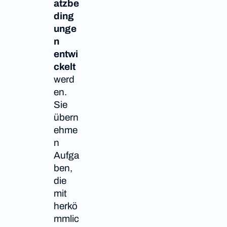
atzbe
ding
unge
n
entwi
ckelt
werd
en.
Sie
übern
ehme
n
Aufga
ben,
die
mit
herkö
mmlic