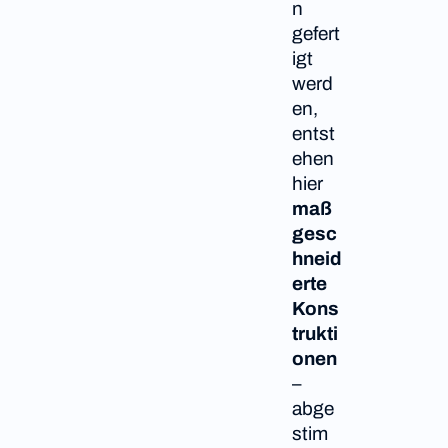
n
gefert
igt
werd
en,
entst
ehen
hier
maß
gesc
hneid
erte
Kons
trukti
onen
–
abge
stim