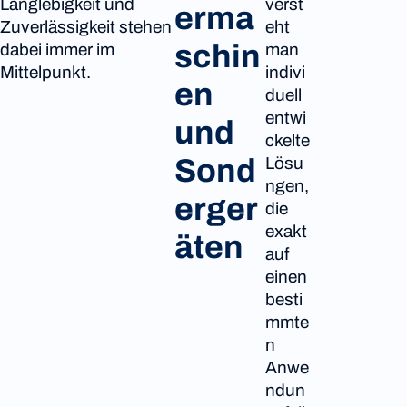
Langlebigkeit und
verst
erma
Zuverlässigkeit stehen
eht
schin
dabei immer im
man
Mittelpunkt.
indivi
en
duell
entwi
und
ckelte
Lösu
Sond
ngen,
erger
die
exakt
äten
auf
einen
besti
mmte
n
Anwe
ndun