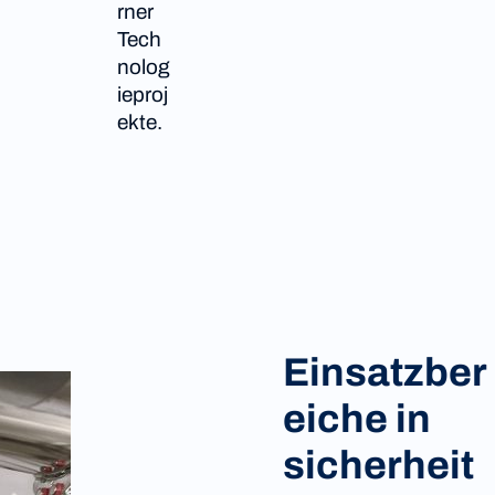
rner
Tech
nolog
ieproj
ekte.
Einsatzber
eiche in
sicherheit