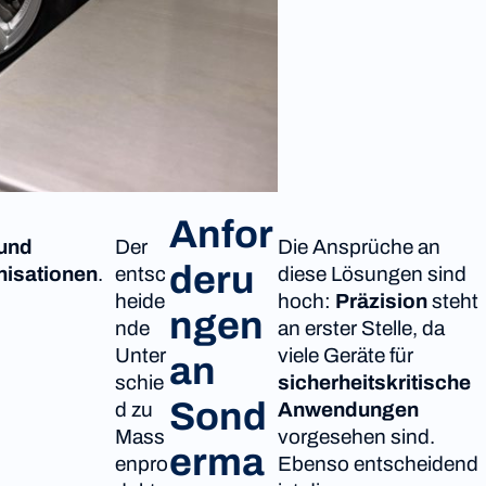
Anfor
 und
Der
Die Ansprüche an
deru
nisationen
.
entsc
diese Lösungen sind
heide
hoch:
Präzision
steht
ngen
nde
an erster Stelle, da
Unter
viele Geräte für
an
schie
sicherheitskritische
Sond
d zu
Anwendungen
Mass
vorgesehen sind.
erma
enpro
Ebenso entscheidend