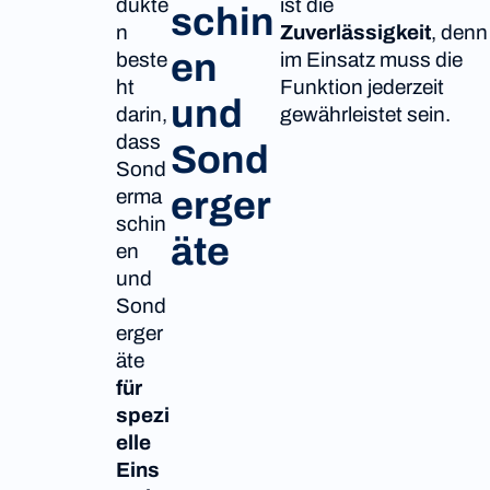
dukte
ist die
schin
n
Zuverlässigkeit
, denn
en
beste
im Einsatz muss die
ht
Funktion jederzeit
und
darin,
gewährleistet sein.
dass
Sond
Sond
erma
erger
schin
äte
en
und
Sond
erger
äte
für
spezi
elle
Eins