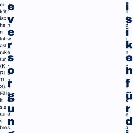
e
i
er
u
u
krit
r
n
v
s
isc
e
d
he
n
d
e
i
n
,
e
Infr
w
r
r
k
ast
i
e
ruk
e
n
s
e
tur
K
V
(K
r
o
o
n
RI
a
r
r
f
TI
n
h
S).
k
e
g
ü
Fäl
e
r
lt
n
s
u
r
sie
h
a
au
ä
g
n
d
s,
u
b
bre
s
a