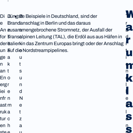
Di
D
Jüngste Beispiele in Deutschland, sind der
B
T
e
i
Brandanschlag in Berlin und das daraus
l
r
a
An
e
zusammengebrochene Stromnetz, der Ausfall der
a
a
r
for
s
Transalpinen Leitung (TAL), die Erdöl aus aus Häfen in
c
d
der
e
Italien in das Zentrum Europas bringt oder der Anschlag
k
i
u
un
F
auf die Nordstreampipelines.
o
t
ge
a
u
i
n
k
t
o
an
t
s
n
k
En
o
u
e
erg
r
n
l
l
iei
e
d
l
nfr
n
N
e
a
ast
m
e
P
ruk
a
t
l
s
tur
c
z
a
en
h
a
n
s
ste
e
u
u