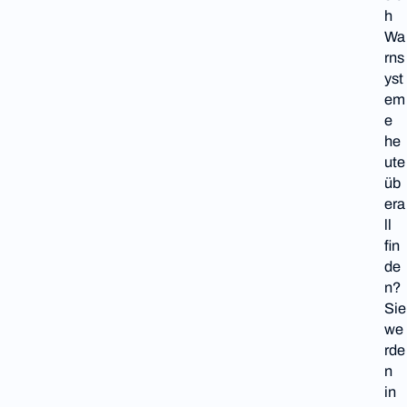
h
Wa
rns
yst
em
e
he
ute
üb
era
ll
fin
de
n?
Sie
we
rde
n
in