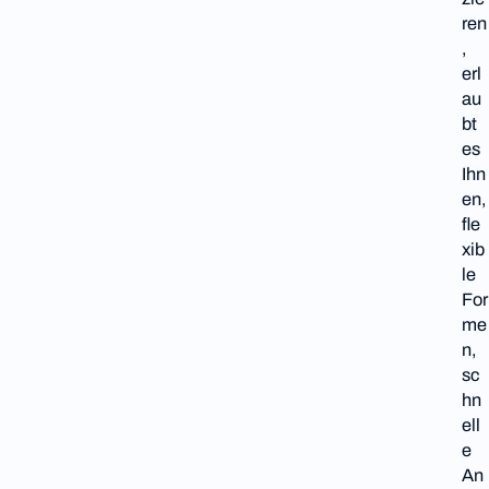
ren
,
erl
au
bt
es
Ihn
en,
fle
xib
le
For
me
n,
sc
hn
ell
e
An