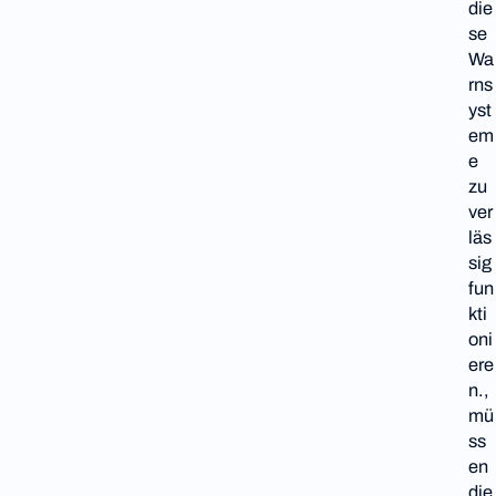
die
se
Wa
rns
yst
em
e
zu
ver
läs
sig
fun
kti
oni
ere
n.,
mü
ss
en
die