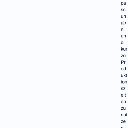
pa
ss
un
ge
n
un
d
kur
ze
Pr
od
ukt
ion
sz
eit
en
zu
nut
ze
n.