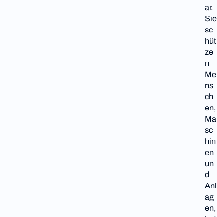
ar.
Sie
sc
hüt
ze
n
Me
ns
ch
en,
Ma
sc
hin
en
un
d
Anl
ag
en,