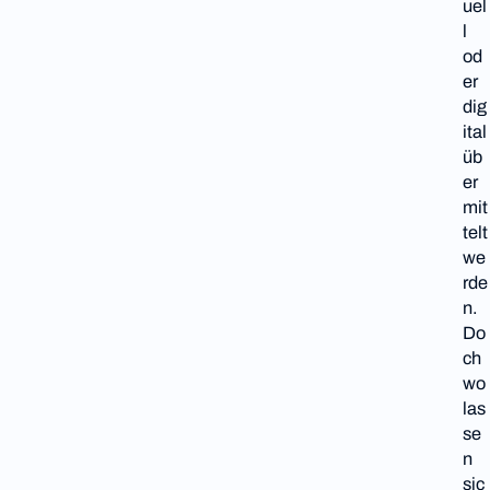
uel
l
od
er
dig
ital
üb
er
mit
telt
we
rde
n.
Do
ch
wo
las
se
n
sic