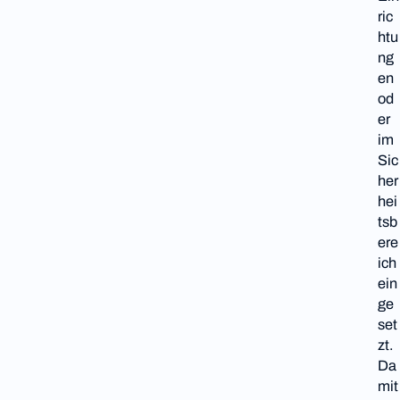
ric
htu
ng
en
od
er
im
Sic
her
hei
tsb
ere
ich
ein
ge
set
zt.
Da
mit