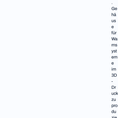
.
Ge
hä
us
e
für
Wa
rns
yst
em
e
im
3D
-
Dr
uck
zu
pro
du
zie