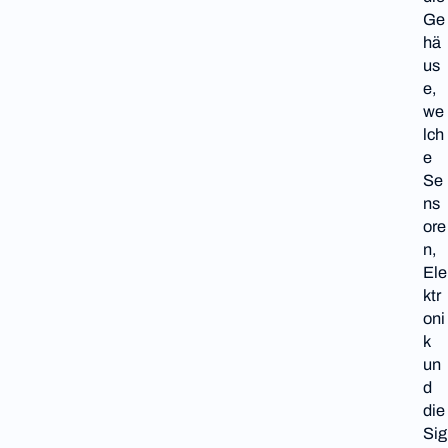
Ge
hä
us
e,
we
lch
e
Se
ns
ore
n,
Ele
ktr
oni
k
un
d
die
Sig