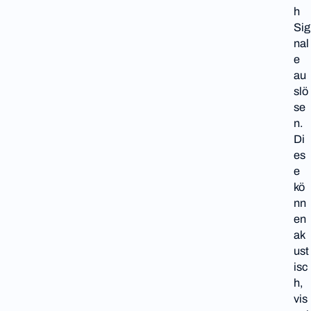
h
Sig
nal
e
au
slö
se
n.
Di
es
e
kö
nn
en
ak
ust
isc
h,
vis