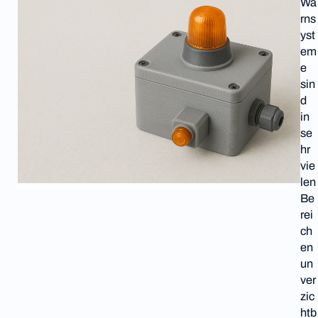
Wa
rns
yst
em
e
sin
d
in
se
hr
vie
len
Be
rei
ch
en
un
ver
zic
htb