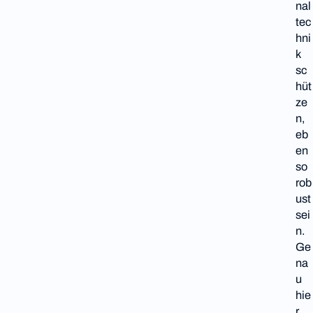
nal
tec
hni
k
sc
hüt
ze
n,
eb
en
so
rob
ust
sei
n.
Ge
na
u
hie
r