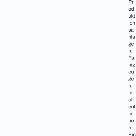
Pr
od
ukt
ion
sa
nla
ge
n,
Fa
hrz
eu
ge
n,
in
öff
ent
lic
he
n
Ein