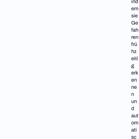
ind
em
sie
Ge
fah
ren
frü
hz
eiti
g
erk
en
ne
n
un
d
aut
om
ati
sc